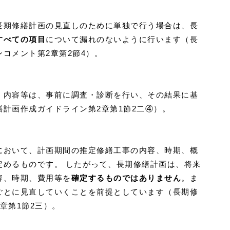
長期修繕計画の見直しのために単独で行う場合は、長
すべての項目
について漏れのないように行います（長
コメント第2章第2節4）。
、内容等は、事前に調査・診断を行い、その結果に基
計画作成ガイドライン第2章第1節2二④）。
において、計画期間の推定修繕工事の内容、時期、概
定めるものです。 したがって、長期修繕計画は、将来
容、時期、費用等を
確定するものではありません
。ま
ごとに見直していくことを前提としています（長期修
章第1節2三）。