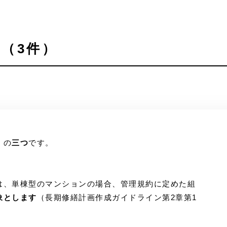
（3件）
」
の
三つ
です。
は、単棟型のマンションの場合、管理規約に定めた組
象とします
（長期修繕計画作成ガイドライン第2章第1