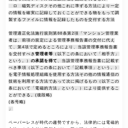
ロ 磁気ディスクその他これに準ずる方法により一定
の情報を確実に記録しておくことができる物をもって調
製するファイルに情報を記録したものを交付する方法
管理適正化法施行規則第88条第2項「マンション管理業
者は、前項の規定による管理事務報告書の交付に代え
て、第4項で定めるところにより、当該管理事務報告書
を交付すべき
管理者等
（以下この条において「相手方」
という。）
の承諾を得て
、当該管理事務報告書に記載す
べき事項（以下この条において「記載事項」という。）
を電子情報処理組織を使用する方法その他の情報通信の
技術を利用する方法であって次に掲げるもの（以下この
条において「電磁的方法」という。）により提供するこ
とができる。(後段略)
(各号略)
」
ペーパーレスが時代の趨勢ですから、法律的には電磁的