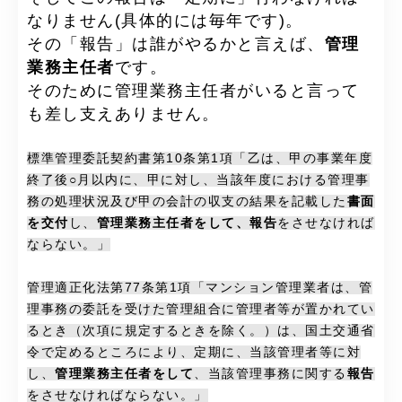
なりません(具体的には毎年です)。
その「報告」は誰がやるかと言えば、
管理
業務主任者
です。
そのために管理業務主任者がいると言って
も差し支えありません。
標準管理委託契約書第10条第1項「乙は、甲の事業年度
終了後○月以内に、甲に対し、当該年度における管理事
務の処理状況及び甲の会計の収支の結果を記載した
書面
を交付
し、
管理業務主任者をして、報告
をさせなければ
ならない。」
管理適正化法第77条第1項「マンション管理業者は、管
理事務の委託を受けた管理組合に管理者等が置かれてい
るとき（次項に規定するときを除く。）は、国土交通省
令で定めるところにより、定期に、当該管理者等に対
し、
管理業務主任者をして
、当該管理事務に関する
報告
をさせなければならない。」