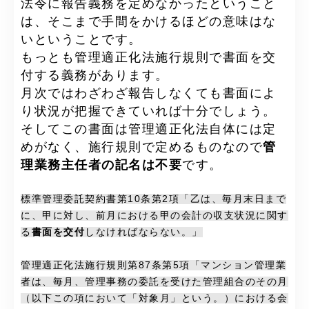
法令に報告義務を定めなかったということ
は、そこまで手間をかけるほどの意味はな
いということです。
もっとも管理適正化法施行規則で書面を交
付する義務があります。
月次ではわざわざ報告しなくても書面によ
り状況が把握できていれば十分でしょう。
そしてこの書面は管理適正化法自体には定
めがなく、施行規則で定めるものなので
管
理業務主任者の記名は不要
です。
標準管理委託契約書第10条第2項「乙は、毎月末日まで
に、甲に対し、前月における甲の会計の収支状況に関す
る
書面を交付
しなければならない。」
管理適正化法施行規則第87条第5項「マンション管理業
者は、毎月、管理事務の委託を受けた管理組合のその月
（以下この項において「対象月」という。）における会