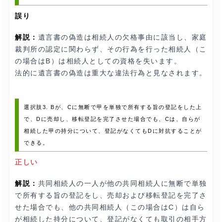
誤り
解説：
遺言書の偽造は相続人の欠格事由に該当し、家庭
裁判所の認定に関わらず、その行為を行った相続人（こ
の場合はB）は相続人としての資格を失います。
法的に遺言書の偽造は重大な違法行為と見なされます。
選択肢3. Bが、Cに無断で甲を単独で所有する旨の登記をした上
で、Dに売却し、移転登記を完了させた場合でも、Cは、自らが
相続した甲の持分について、登記がなくてもDに対抗することが
できる。
正しい
解説：
共同相続人の一人が他の共同相続人に無断で単独
で所有する旨の登記をし、売却および移転登記を完了さ
せた場合でも、他の共同相続人（この場合はC）は自ら
が相続した持分について、登記がなくても取引の相手方