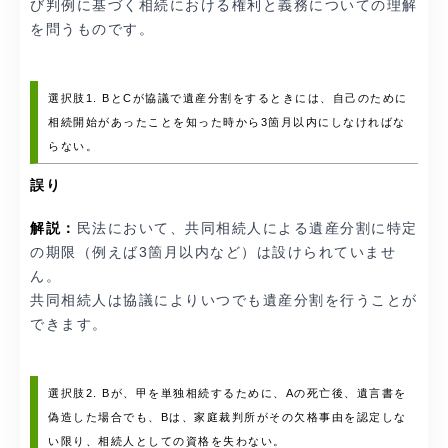
び判例に基づく相続における権利と義務についての理解
を問うものです。
選択肢1. BとCが協議で遺産分割をするときには、自己のために
相続開始があったことを知った時から3箇月以内にしなければな
らない。
誤り
解説：
民法において、共同相続人による遺産分割に特定
の期限（例えば3箇月以内など）は設けられていませ
ん。
共同相続人は協議によりいつでも遺産分割を行うことが
できます。
選択肢2. Bが、甲を単独相続するために、Aの死亡後、遺言書を
偽造した場合でも、Bは、家庭裁判所がその欠格事由を認定しな
い限り、相続人としての資格を失わない。